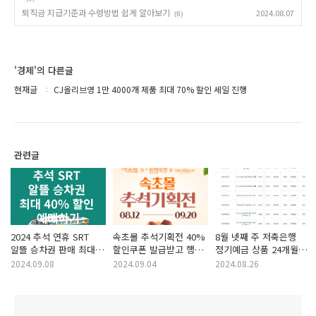
퇴직금 지급기준과 수령방법 쉽게 알아보기
2024.08.07
(6)
'경제'의 다른글
현재글
CJ올리브영 1만 4000개 제품 최대 70% 할인 세일 진행
관련글
2024 추석 연휴 SRT
속초몰 추석기획전 40%
8월 넷째 주 저축은행
알뜰 승차권 판매 최대
할인쿠폰 발급받고 행사
정기예금 상품 24개월
40% 할인 알아보고
진행 참여하기
연 3.81%
2024.09.08
2024.09.04
2024.08.26
예매하기