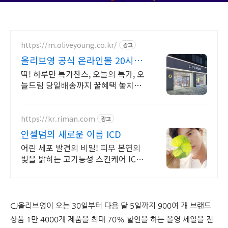
https://m.oliveyoung.co.kr/
광고
올리브영 공식 온라인몰 20시
이전 주문은 오늘드림
딱! 하루만 특가찬스, 오늘의 특가, 오
늘드림 당일배송까지 꿀혜택 놓치지
마세요!
https://kr.riman.com
광고
인셀덤의 새로운 이름 ICD
어린 세포 발견의 비밀! 피부 본연의
빛을 밝히는 고기능성 스킨케어 ICD
인셀덤
CJ올리브영이 오는 30일부터 다음 달 5일까지 900여 개 브랜드
상품 1만 4000개 제품을 최대 70% 할인을 하는 올영 세일을 진